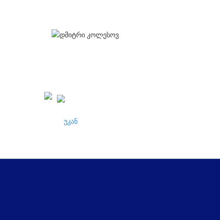
ᲛᲗᲐᲕ
ᲙᲝᲜᲢ
უკან