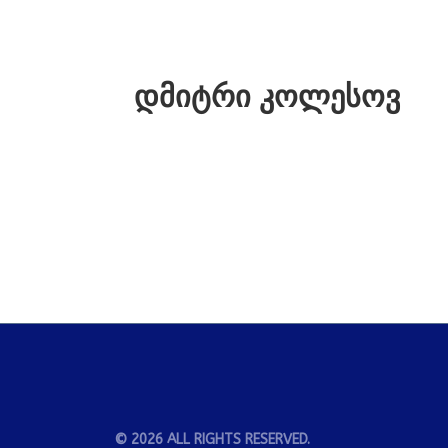
ᲐᲠᲘ
ᲙᲝᲜᲤᲔᲠᲔᲜᲪᲘᲘᲡ ᲨᲔᲡᲐᲮᲔᲑ
ᲡᲞᲘᲙᲔᲠᲔᲑᲘ
ᲞᲠᲝᲒᲠᲐᲛᲐ
Ო
ᲓᲛᲘᲢᲠᲘ ᲙᲝᲚᲔᲡᲝᲕ
ᲐᲥᲢᲘ
© 2026 ALL RIGHTS RESERVED.